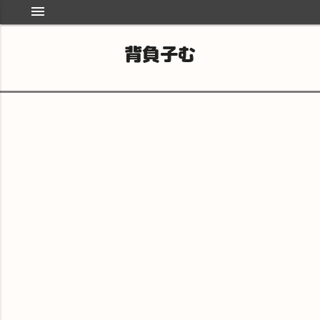
menu
背負子む